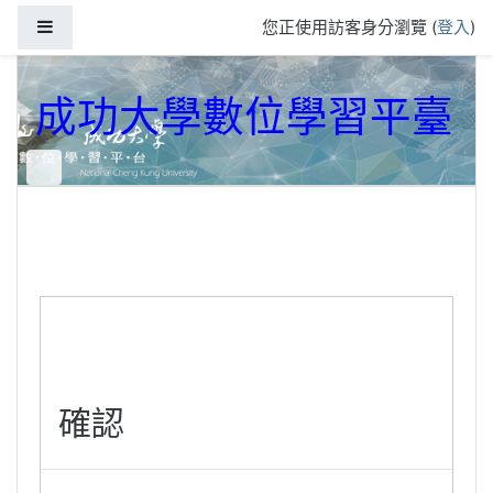
跳到主要內容
側板
您正使用訪客身分瀏覽 (
登入
)
成功大學數位學習平臺
確認