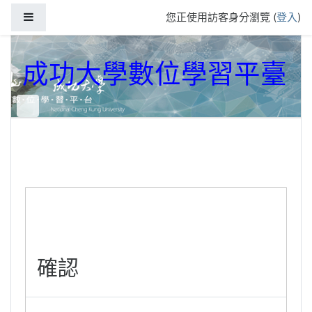
跳到主要內容
側板
您正使用訪客身分瀏覽 (
登入
)
成功大學數位學習平臺
確認