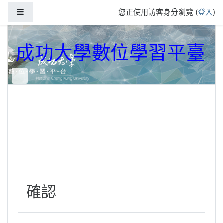
跳到主要內容
側板
您正使用訪客身分瀏覽 (
登入
)
成功大學數位學習平臺
確認