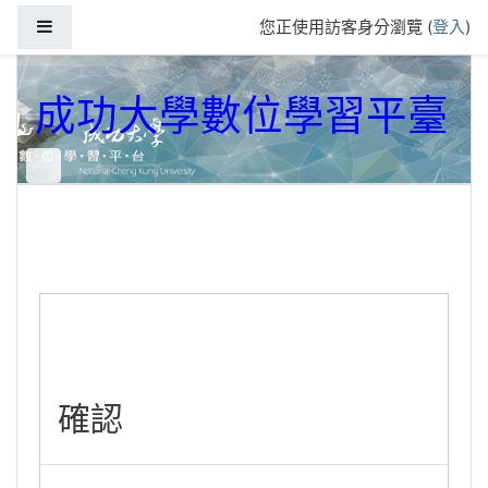
跳到主要內容
側板
您正使用訪客身分瀏覽 (
登入
)
成功大學數位學習平臺
確認