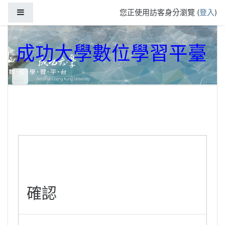
跳到主要內容
側板
您正使用訪客身分瀏覽 (
登入
)
成功大學數位學習平臺
確認