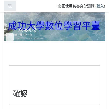
跳到主要內容
側板
您正使用訪客身分瀏覽 (
登入
)
成功大學數位學習平臺
確認