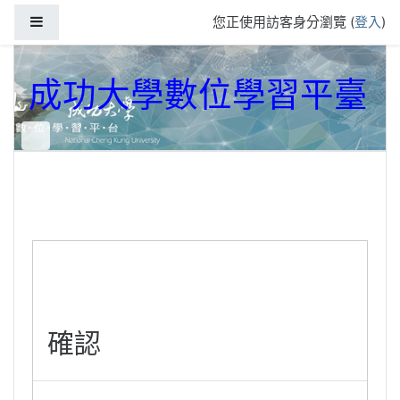
跳到主要內容
側板
您正使用訪客身分瀏覽 (
登入
)
成功大學數位學習平臺
確認