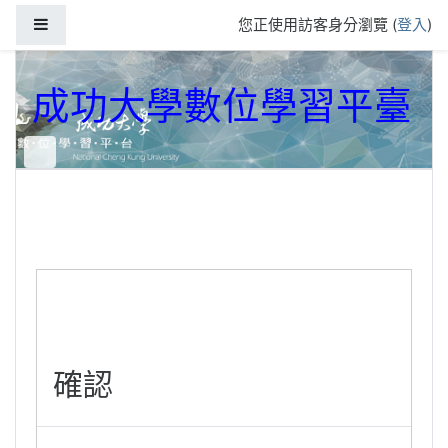
跳到主要內容
側板
您正使用訪客身分瀏覽 (
登入
)
成功大學數位學習平臺
確認