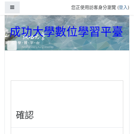
跳到主要內容
側板
您正使用訪客身分瀏覽 (
登入
)
成功大學數位學習平臺
確認