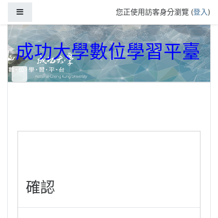
跳到主要內容
側板
您正使用訪客身分瀏覽 (
登入
)
成功大學數位學習平臺
確認