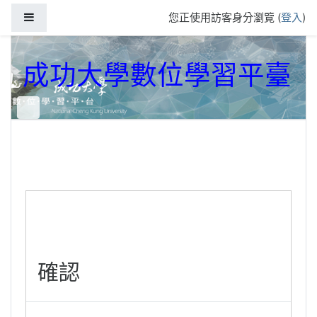
跳到主要內容
側板
您正使用訪客身分瀏覽 (
登入
)
成功大學數位學習平臺
確認