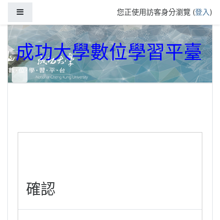
跳到主要內容
側板
您正使用訪客身分瀏覽 (
登入
)
成功大學數位學習平臺
確認