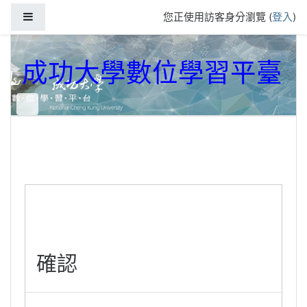
跳到主要內容
側板
您正使用訪客身分瀏覽 (
登入
)
成功大學數位學習平臺
確認