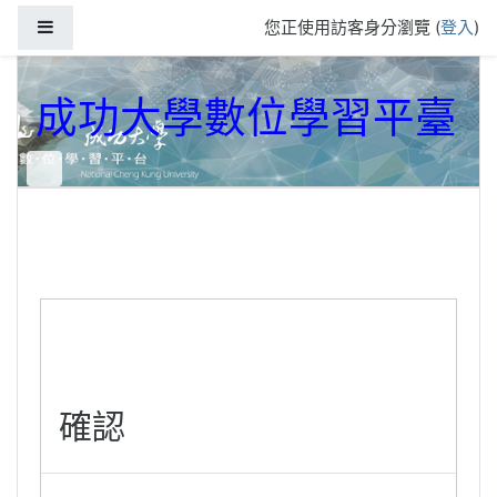
跳到主要內容
側板
您正使用訪客身分瀏覽 (
登入
)
成功大學數位學習平臺
確認