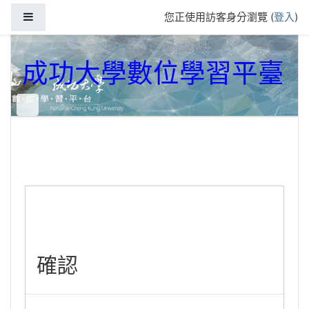
跳到主要內容
側板
您正使用訪客身分瀏覽 (
登入
)
成功大學數位學習平臺
確認