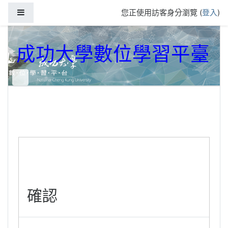
跳到主要內容
側板
您正使用訪客身分瀏覽 (
登入
)
成功大學數位學習平臺
確認