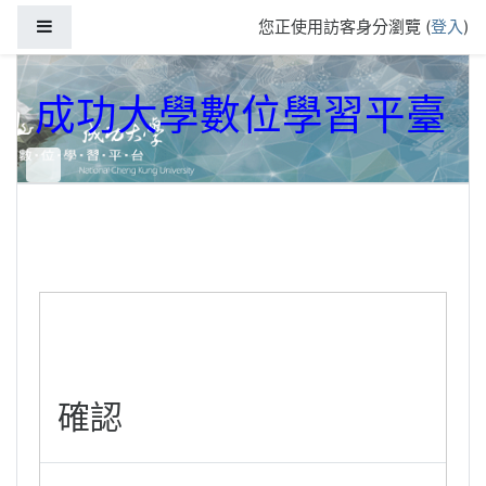
跳到主要內容
側板
您正使用訪客身分瀏覽 (
登入
)
成功大學數位學習平臺
確認