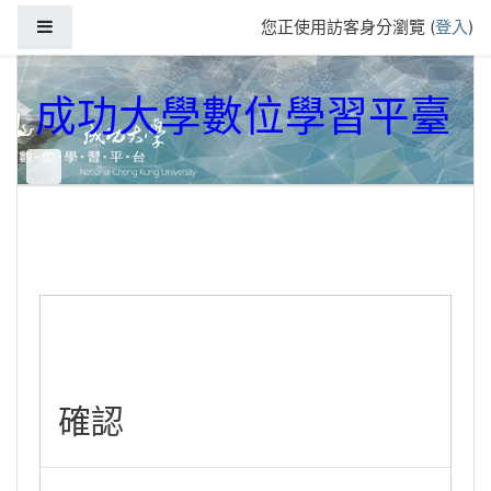
跳到主要內容
側板
您正使用訪客身分瀏覽 (
登入
)
成功大學數位學習平臺
確認