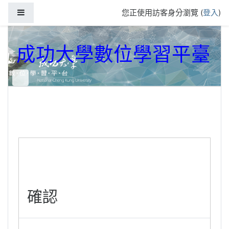
跳到主要內容
側板
您正使用訪客身分瀏覽 (
登入
)
成功大學數位學習平臺
確認