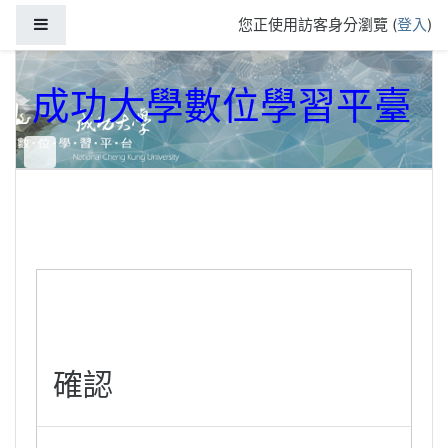
跳到主要內容
側板
您正使用訪客身分瀏覽 (
登入
)
成功大學數位學習平臺
確認