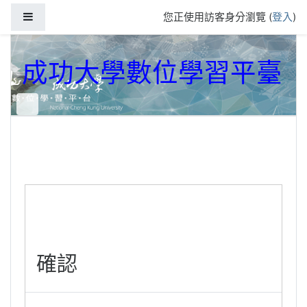
跳到主要內容
側板
您正使用訪客身分瀏覽 (
登入
)
成功大學數位學習平臺
確認