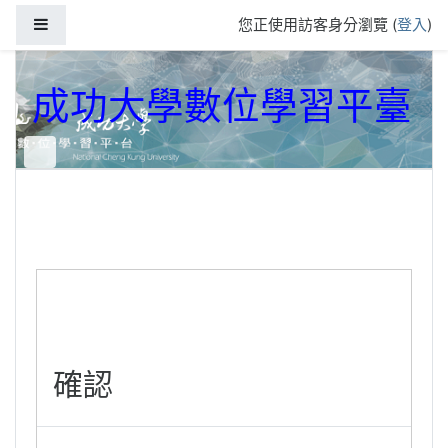
跳到主要內容
側板
您正使用訪客身分瀏覽 (
登入
)
成功大學數位學習平臺
確認