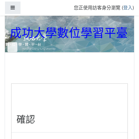
跳到主要內容
側板
您正使用訪客身分瀏覽 (
登入
)
成功大學數位學習平臺
確認