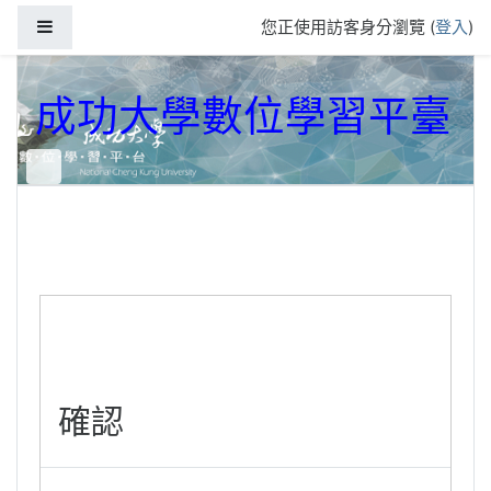
跳到主要內容
側板
您正使用訪客身分瀏覽 (
登入
)
成功大學數位學習平臺
確認