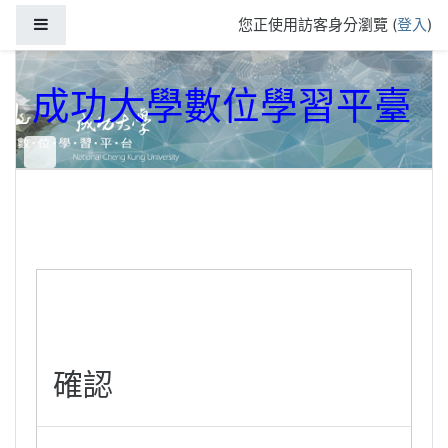
跳到主要內容
側板
您正使用訪客身分瀏覽 (
登入
)
成功大學數位學習平臺
確認