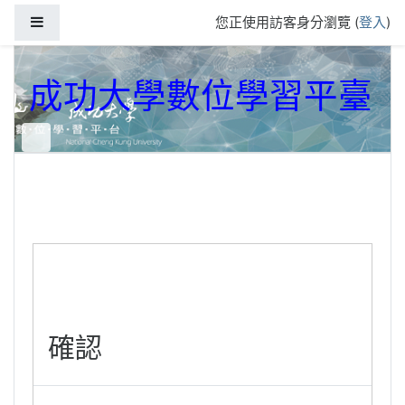
跳到主要內容
側板
您正使用訪客身分瀏覽 (
登入
)
成功大學數位學習平臺
確認