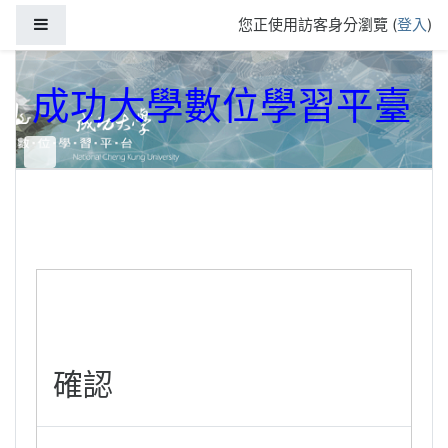
跳到主要內容
側板
您正使用訪客身分瀏覽 (
登入
)
成功大學數位學習平臺
確認