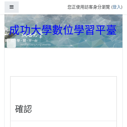
跳到主要內容
側板
您正使用訪客身分瀏覽 (
登入
)
成功大學數位學習平臺
確認