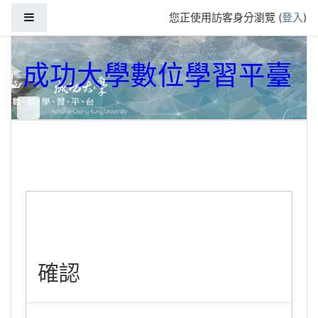
跳到主要內容
側板
您正使用訪客身分瀏覽 (
登入
)
成功大學數位學習平臺
確認