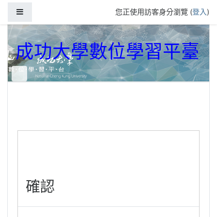
跳到主要內容
側板
您正使用訪客身分瀏覽 (
登入
)
成功大學數位學習平臺
確認