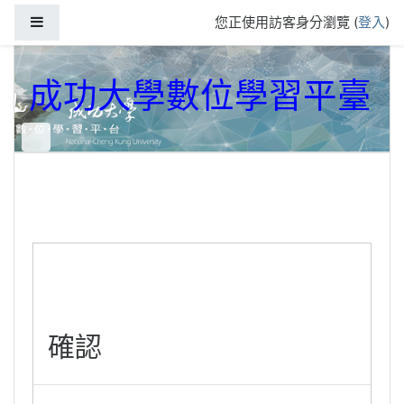
跳到主要內容
側板
您正使用訪客身分瀏覽 (
登入
)
成功大學數位學習平臺
確認