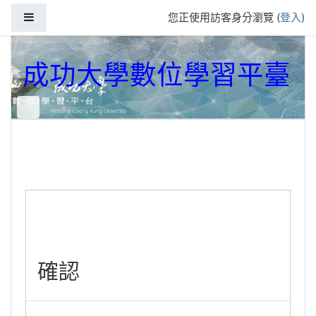
跳到主要內容
側板
您正使用訪客身分瀏覽 (
登入
)
成功大學數位學習平臺
確認