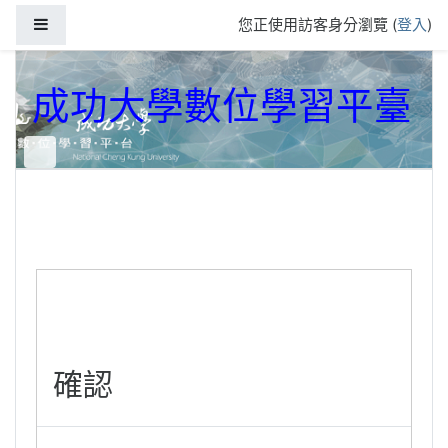
跳到主要內容
側板
您正使用訪客身分瀏覽 (
登入
)
成功大學數位學習平臺
確認