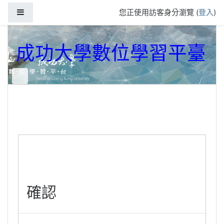
跳到主要內容
側板
您正使用訪客身分瀏覽 (
登入
)
成功大學數位學習平臺
確認