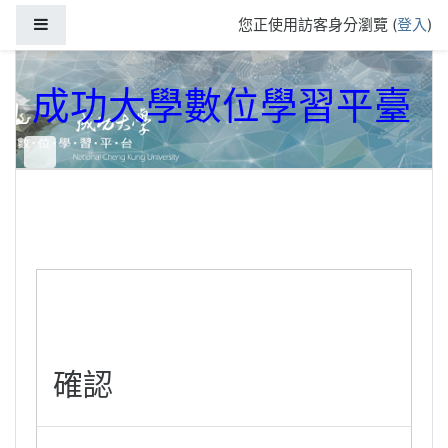
跳到主要內容
側板
您正使用訪客身分瀏覽 (
登入
)
成功大學數位學習平臺
確認