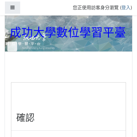
跳到主要內容
側板
您正使用訪客身分瀏覽 (
登入
)
成功大學數位學習平臺
確認