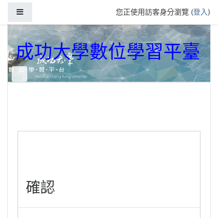
跳到主要內容
側板
您正使用訪客身分瀏覽 (
登入
)
成功大學數位學習平臺
確認