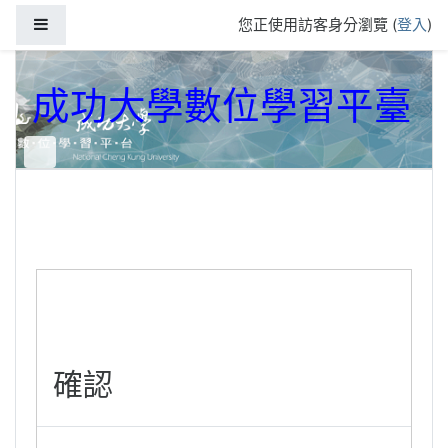
跳到主要內容
側板
您正使用訪客身分瀏覽 (
登入
)
成功大學數位學習平臺
確認