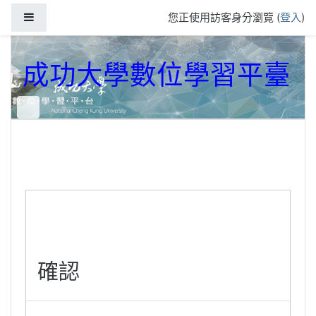
跳到主要內容
側板
您正使用訪客身分瀏覽 (
登入
)
成功大學數位學習平臺
確認