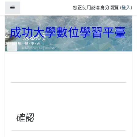
跳到主要內容
側板
您正使用訪客身分瀏覽 (
登入
)
成功大學數位學習平臺
確認