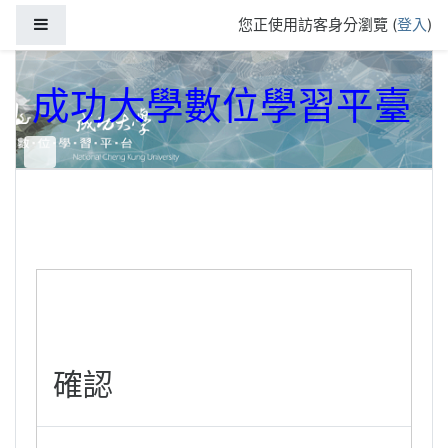
跳到主要內容
側板
您正使用訪客身分瀏覽 (
登入
)
成功大學數位學習平臺
確認