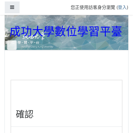
跳到主要內容
側板
您正使用訪客身分瀏覽 (
登入
)
成功大學數位學習平臺
確認