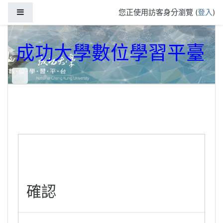
跳到主要內容
側板
您正使用訪客身分瀏覽 (
登入
)
成功大學數位學習平臺
確認