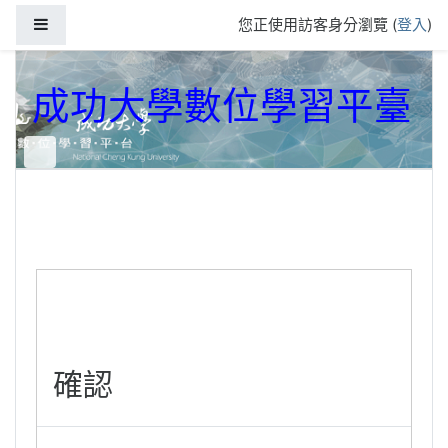
跳到主要內容
側板
您正使用訪客身分瀏覽 (
登入
)
成功大學數位學習平臺
確認