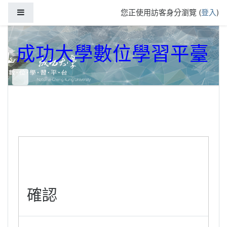
跳到主要內容
側板
您正使用訪客身分瀏覽 (
登入
)
成功大學數位學習平臺
確認