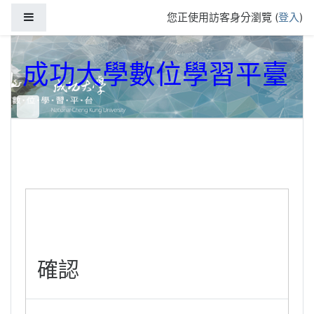
跳到主要內容
側板
您正使用訪客身分瀏覽 (
登入
)
成功大學數位學習平臺
確認