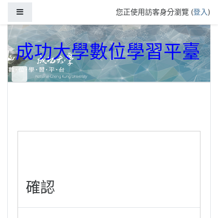
跳到主要內容
側板
您正使用訪客身分瀏覽 (
登入
)
成功大學數位學習平臺
確認