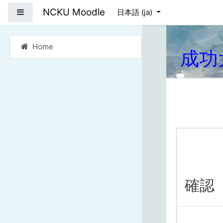
メインコンテンツへス
NCKU Moodle
サイドパネル
日本語 ‎(ja)‎
Home
成功
確認