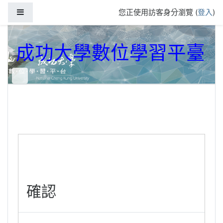
跳到主要內容
側板
您正使用訪客身分瀏覽 (
登入
)
成功大學數位學習平臺
確認