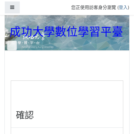
跳到主要內容
側板
您正使用訪客身分瀏覽 (
登入
)
成功大學數位學習平臺
確認